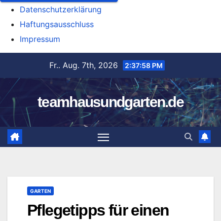
Datenschutzerklärung
Haftungsausschluss
Impressum
Zum
Fr.. Aug. 7th, 2026
2:37:59 PM
Inhalt
springen
teamhausundgarten.de
GARTEN
Pflegetipps für einen