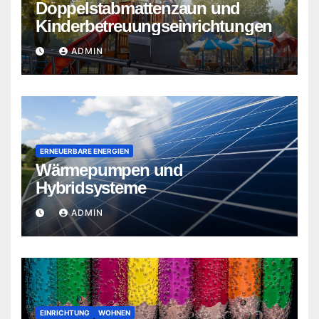
Doppelstabmattenzaun und
Kinderbetreuungseinrichtungen
ADMIN
ERNEUERBARE ENERGIEN
Wärmepumpen und
Hybridsysteme
ADMIN
EINRICHTUNG
WOHNEN