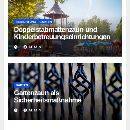
EINRICHTUNG
GARTEN
Doppelstabmattenzaun und
Kinderbetreuungseinrichtungen
ADMIN
GARTEN
Gartenzaun als
Sicherheitsmaßnahme
ADMIN