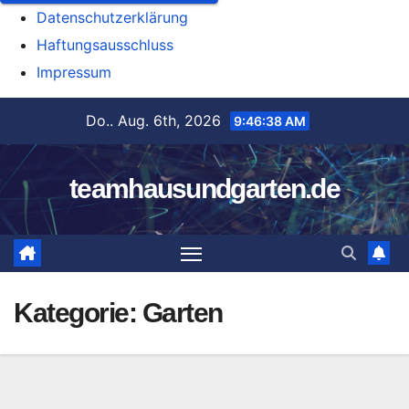
Datenschutzerklärung
Haftungsausschluss
Impressum
Zum
Do.. Aug. 6th, 2026
9:46:40 AM
Inhalt
springen
teamhausundgarten.de
Kategorie:
Garten