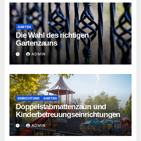
GARTEN
Die Wahl des richtigen
Gartenzauns
ADMIN
EINRICHTUNG
GARTEN
Doppelstabmattenzaun und
Kinderbetreuungseinrichtungen
ADMIN