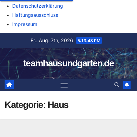
Datenschutzerklärung
Haftungsausschluss
Impressum
Zum
Fr.. Aug. 7th, 2026
5:13:49 PM
Inhalt
springen
teamhausundgarten.de
Kategorie:
Haus