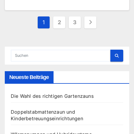
Seitennummerierung
1
2
3
der
Beiträge
Neueste Beiträge
Die Wahl des richtigen Gartenzauns
Doppelstabmattenzaun und
Kinderbetreuungseinrichtungen