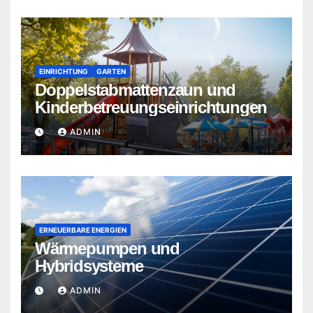
EINRICHTUNG
GARTEN
Doppelstabmattenzaun und
Kinderbetreuungseinrichtungen
ADMIN
ERNEUERBARE ENERGIEN
Wärmepumpen und
Hybridsysteme
ADMIN