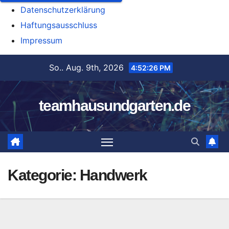
Datenschutzerklärung
Haftungsausschluss
Impressum
Zum
So.. Aug. 9th, 2026
4:52:26 PM
Inhalt
springen
teamhausundgarten.de
Kategorie:
Handwerk