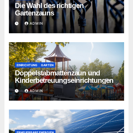
Die Wahl des richtigen
Gartenzauns
ADMIN
EINRICHTUNG
GARTEN
Doppelstabmattenzaun und
Kinderbetreuungseinrichtungen
ADMIN
ERNEUERBARE ENERGIEN