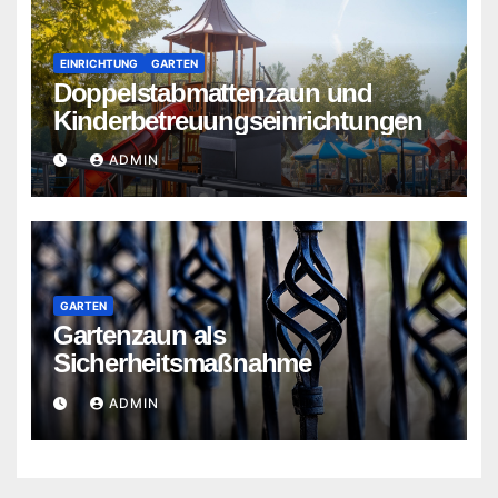
EINRICHTUNG
GARTEN
Doppelstabmattenzaun und
Kinderbetreuungseinrichtungen
ADMIN
GARTEN
Gartenzaun als
Sicherheitsmaßnahme
ADMIN