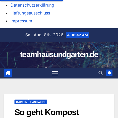
Datenschutzerklärung
Haftungsausschluss
Impressum
Zum
Sa.. Aug. 8th, 2026
4:06:43 AM
Inhalt
springen
teamhausundgarten.de
GARTEN
HANDWERK
So geht Kompost