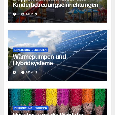
Kinderbetreuungseinrichtungen
ADMIN
ERNEUERBARE ENERGIEN
Wärmepumpen und
Hybridsysteme
ADMIN
EINRICHTUNG
WOHNEN
Hausbau und die Wahl der