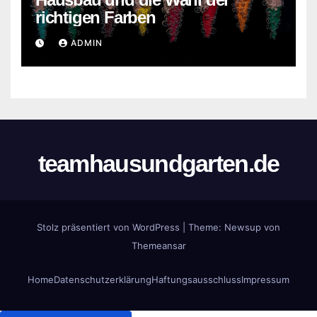
richtigen Farben
ADMIN
teamhausundgarten.de
Stolz präsentiert von WordPress
|
Theme:
Newsup
von
Themeansar
Home
Datenschutzerklärung
Haftungsausschluss
Impressum