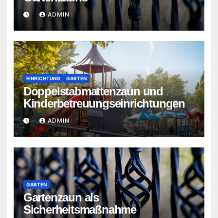
ADMIN
EINRICHTUNG
GARTEN
Doppelstabmattenzaun und
Kinderbetreuungseinrichtungen
ADMIN
GARTEN
Gartenzaun als
Sicherheitsmaßnahme