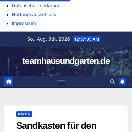
Datenschutzerklärung
Haftungsausschluss
Impressum
Zum
So.. Aug. 9th, 2026
12:37:36 AM
Inhalt
springen
teamhausundgarten.de
GARTEN
Sandkasten für den