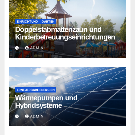
EINRICHTUNG
GARTEN
Doppelstabmattenzaun und
Kinderbetreuungseinrichtungen
ADMIN
ERNEUERBARE ENERGIEN
Wärmepumpen und
Hybridsysteme
ADMIN