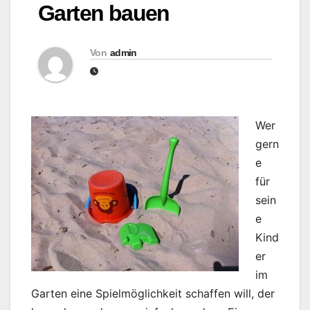
Garten bauen
Von
admin
Wer
gern
e
für
sein
e
Kind
er
im
Garten eine Spielmöglichkeit schaffen will, der