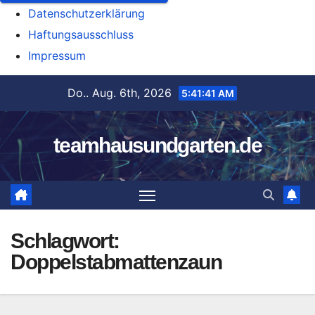
Datenschutzerklärung
Haftungsausschluss
Impressum
Zum
Do.. Aug. 6th, 2026
5:41:41 AM
Inhalt
springen
teamhausundgarten.de
Schlagwort:
Doppelstabmattenzaun