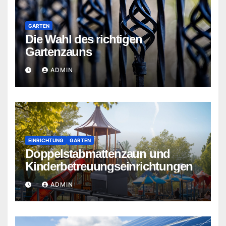
GARTEN
Die Wahl des richtigen
Gartenzauns
ADMIN
EINRICHTUNG
GARTEN
Doppelstabmattenzaun und
Kinderbetreuungseinrichtungen
ADMIN