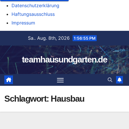
Datenschutzerklärung
Haftungsausschluss
Impressum
Zum
Sa.. Aug. 8th, 2026
1:56:56 PM
Inhalt
springen
teamhausundgarten.de
Schlagwort:
Hausbau