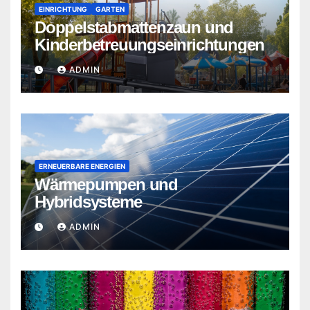
EINRICHTUNG
GARTEN
Doppelstabmattenzaun und
Kinderbetreuungseinrichtungen
ADMIN
ERNEUERBARE ENERGIEN
Wärmepumpen und
Hybridsysteme
ADMIN