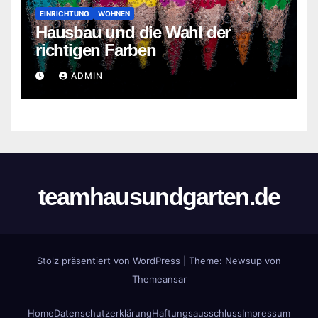
EINRICHTUNG
WOHNEN
Hausbau und die Wahl der
richtigen Farben
ADMIN
teamhausundgarten.de
Stolz präsentiert von WordPress
|
Theme:
Newsup
von
Themeansar
Home
Datenschutzerklärung
Haftungsausschluss
Impressum