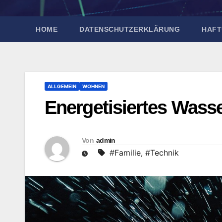
HOME
DATENSCHUTZERKLÄRUNG
HAFT
ALLGEMEIN
WOHNEN
Energetisiertes Wass
Von
admin
#Familie
,
#Technik